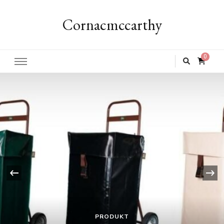
Cornacmccarthy
0
‹