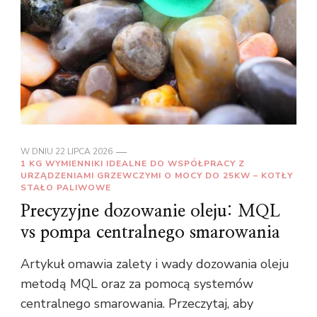
W DNIU
22 LIPCA 2026
1 KG WYMIENNIKI IDEALNE DO WSPÓŁPRACY Z
URZĄDZENIAMI GRZEWCZYMI O MOCY DO 25KW – KOTŁY
STAŁO PALIWOWE
Precyzyjne dozowanie oleju: MQL
vs pompa centralnego smarowania
Artykuł omawia zalety i wady dozowania oleju
metodą MQL oraz za pomocą systemów
centralnego smarowania. Przeczytaj, aby