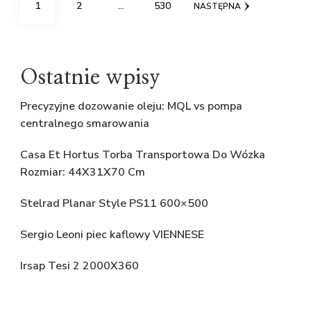
Stronicowanie
STRONA
STRONA
STRONA
1
2
…
530
NASTĘPNA
wpisów
Ostatnie wpisy
Precyzyjne dozowanie oleju: MQL vs pompa
centralnego smarowania
Casa Et Hortus Torba Transportowa Do Wózka
Rozmiar: 44X31X70 Cm
Stelrad Planar Style PS11 600×500
Sergio Leoni piec kaflowy VIENNESE
Irsap Tesi 2 2000X360