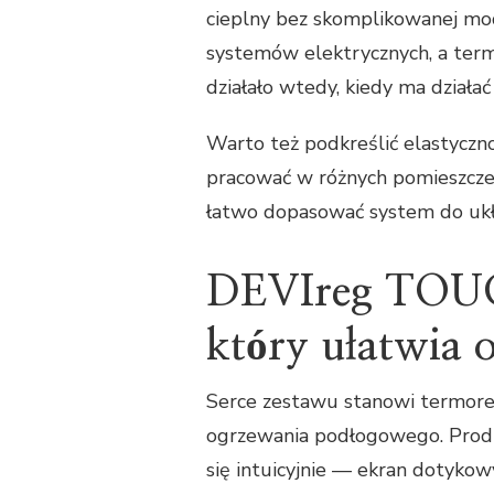
cieplny bez skomplikowanej mode
systemów elektrycznych, a ter
działało wtedy, kiedy ma działać
Warto też podkreślić elastycz
pracować w różnych pomieszczen
łatwo dopasować system do ukła
DEVIreg TOUC
który ułatwia 
Serce zestawu stanowi termor
ogrzewania podłogowego. Produ
się intuicyjnie — ekran dotykow