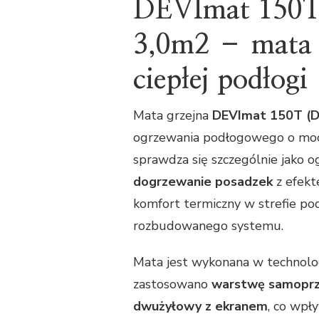
DEVImat 150T
3,0m2 – mata 
ciepłej podłogi
Mata grzejna
DEVImat 150T (D
ogrzewania podłogowego o mocy
sprawdza się szczególnie jako 
dogrzewanie posadzek
z efekt
komfort termiczny w strefie po
rozbudowanego systemu.
Mata jest wykonana w technolo
zastosowano
warstwę samoprz
dwużyłowy z ekranem
, co wpł