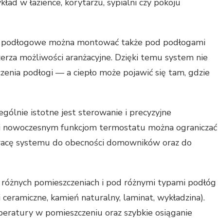
ad w łazience, korytarzu, sypialni czy pokoju
e podłogowe można montować także pod podłogami
erza możliwości aranżacyjne. Dzięki temu system nie
enia podłogi — a ciepło może pojawić się tam, gdzie
gólnie istotne jest sterowanie i precyzyjne
ki nowoczesnym funkcjom termostatu można ograniczać
pracę systemu do obecności domowników oraz do
różnych pomieszczeniach i pod różnymi typami podłóg
ki ceramiczne, kamień naturalny, laminat, wykładzina).
ratury w pomieszczeniu oraz szybkie osiąganie