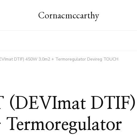
Cornacmccarthy
EVImat DTIF) 450W 3,0m2 + Termoregulator Devireg TOUCH
 (DEVImat DTIF)
 Termoregulator