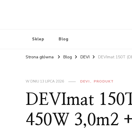
Sklep
Blog
Strona główna
Blog
DEVI
DEVImat 150T (D
W DNIU
13 LIPCA 2026
DEVI
PRODUKT
DEVImat 150T
450W 3,0m2 +