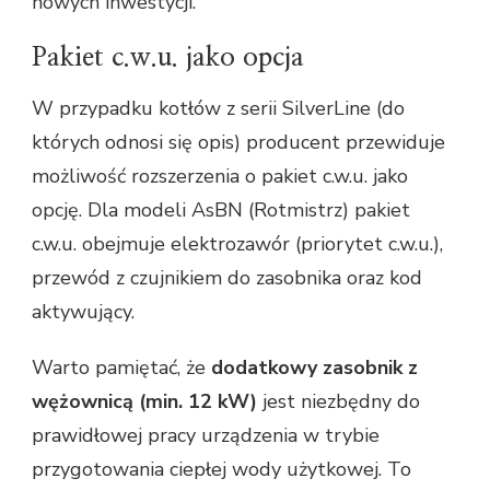
nowych inwestycji.
Pakiet c.w.u. jako opcja
W przypadku kotłów z serii SilverLine (do
których odnosi się opis) producent przewiduje
możliwość rozszerzenia o pakiet c.w.u. jako
opcję. Dla modeli AsBN (Rotmistrz) pakiet
c.w.u. obejmuje elektrozawór (priorytet c.w.u.),
przewód z czujnikiem do zasobnika oraz kod
aktywujący.
Warto pamiętać, że
dodatkowy zasobnik z
wężownicą (min. 12 kW)
jest niezbędny do
prawidłowej pracy urządzenia w trybie
przygotowania ciepłej wody użytkowej. To