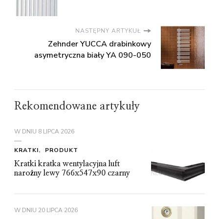
NASTĘPNY ARTYKUŁ
Zehnder YUCCA drabinkowy
asymetryczna biały YA 090-050
Rekomendowane artykuły
W DNIU
8 LIPCA 2026
KRATKI
PRODUKT
Kratki kratka wentylacyjna luft
narożny lewy 766x547x90 czarny
W DNIU
20 LIPCA 2026