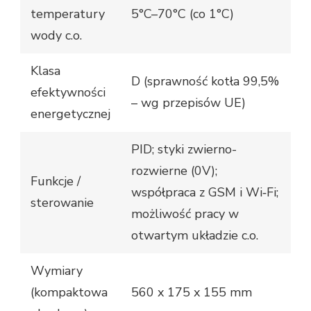
temperatury
5°C–70°C (co 1°C)
wody c.o.
Klasa
D (sprawność kotła 99,5%
efektywności
– wg przepisów UE)
energetycznej
PID; styki zwierno-
rozwierne (0V);
Funkcje /
współpraca z GSM i Wi‑Fi;
sterowanie
możliwość pracy w
otwartym układzie c.o.
Wymiary
(kompaktowa
560 x 175 x 155 mm