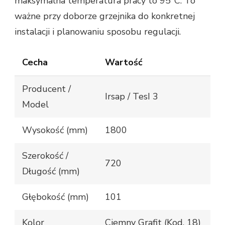
maksymalna temperatura pracy to 95°C. To
ważne przy doborze grzejnika do konkretnej
instalacji i planowaniu sposobu regulacji.
Cecha
Wartość
Producent /
Irsap / TesI 3
Model
Wysokość (mm)
1800
Szerokość /
720
Długość (mm)
Głębokość (mm)
101
Kolor
Ciemny Grafit (Kod. 18)