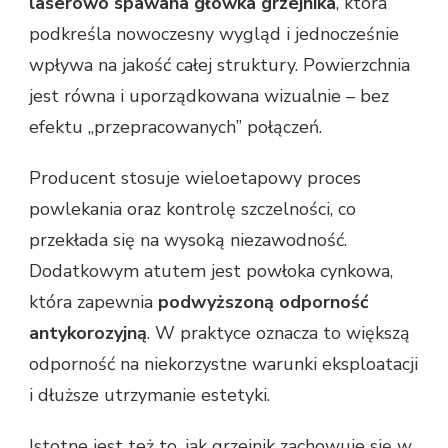
laserowo spawana główka grzejnika
, która
podkreśla nowoczesny wygląd i jednocześnie
wpływa na jakość całej struktury. Powierzchnia
jest równa i uporządkowana wizualnie – bez
efektu „przepracowanych” połączeń.
Producent stosuje wieloetapowy proces
powlekania oraz kontrolę szczelności, co
przekłada się na wysoką niezawodność.
Dodatkowym atutem jest powłoka cynkowa,
która zapewnia
podwyższoną odporność
antykorozyjną
. W praktyce oznacza to większą
odporność na niekorzystne warunki eksploatacji
i dłuższe utrzymanie estetyki.
Istotne jest też to, jak grzejnik zachowuje się w