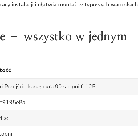
pracy instalacji i ułatwia montaż w typowych warunkach
ne – wszystko w jednym
tość
ki Przejście kanał-rura 90 stopni fi 125
ae9195e8a
4 zł
topni