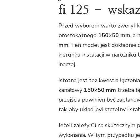
fi 125 – wska
Przed wyborem warto zweryfikow
prostokątnego
150×50 mm
, a
mm
. Ten model jest dokładnie d
kierunku instalacji w narożniku
inaczej.
Istotna jest też kwestia łączen
kanałowy
150×50 mm
trzeba ł
przejścia powinien być zaplan
tak, aby układ był szczelny i stab
Jeżeli zależy Ci na skutecznym
wykonania. W tym przypadku je