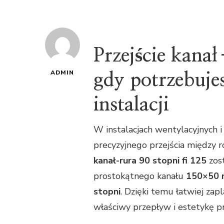
Przejście kana
ADMIN
gdy potrzebuje
instalacji
W instalacjach wentylacyjnych i
precyzyjnego przejścia między 
kanał-rura 90 stopni fi 125
zost
prostokątnego kanału
150×50
stopni
. Dzięki temu łatwiej za
właściwy przepływ i estetykę pr