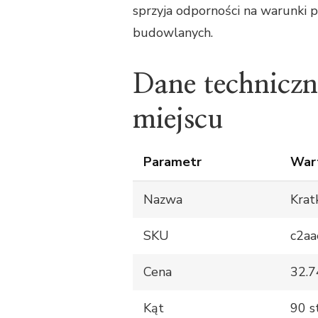
sprzyja odporności na warunki 
budowlanych.
Dane technicz
miejscu
Parametr
War
Nazwa
Krat
SKU
c2a
Cena
32.7
Kąt
90 s