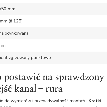
×50 mm
mm (fi 125)
ha ocynkowana
 mm
ent zgrzewany punktowo
o postawić na sprawdzony
ejść kanał–rura
nie do wymiarów i przewidywalność montażu.
Kratki