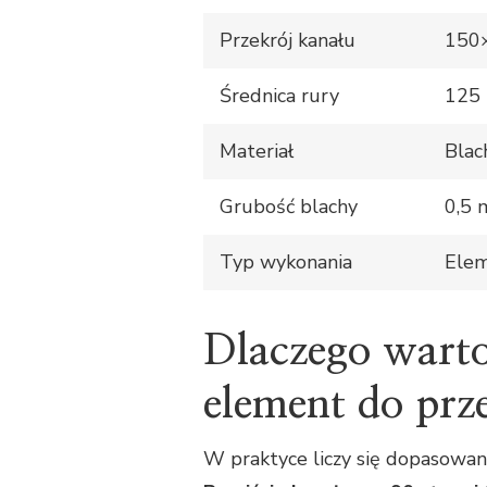
Przekrój kanału
150
Średnica rury
125 
Materiał
Blac
Grubość blachy
0,5
Typ wykonania
Elem
Dlaczego wart
element do prz
W praktyce liczy się dopasowa