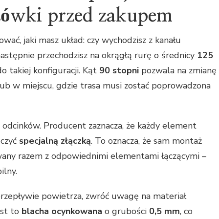
zówki przed zakupem
ać, jaki masz układ: czy wychodzisz z kanału
 następnie przechodzisz na okrągłą rurę o średnicy
125
o takiej konfiguracji. Kąt
90 stopni
pozwala na zmianę
 lub w miejscu, gdzie trasa musi zostać poprowadzona
ia odcinków. Producent zaznacza, że każdy element
ączyć
specjalną złączką
. To oznacza, że sam montaż
owany razem z odpowiednimi elementami łączącymi –
ilny.
 przepływie powietrza, zwróć uwagę na materiał
st to
blacha ocynkowana
o grubości
0,5 mm
, co