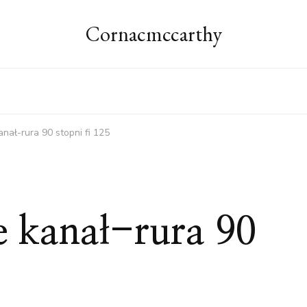
Cornacmccarthy
kanał-rura 90 stopni fi 125
ie kanał-rura 90