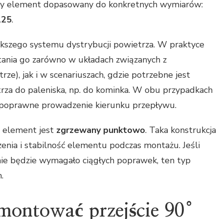
y element dopasowany do konkretnych wymiarów:
125
.
kszego systemu dystrybucji powietrza. W praktyce
tania go zarówno w układach związanych z
ze), jak i w scenariuszach, gdzie potrzebne jest
za do paleniska, np. do kominka. W obu przypadkach
i poprawne prowadzenie kierunku przepływu.
e element jest
zgrzewany punktowo
. Taka konstrukcja
zenia i stabilność elementu podczas montażu. Jeśli
 nie będzie wymagało ciągłych poprawek, ten typ
.
amontować przejście 90°