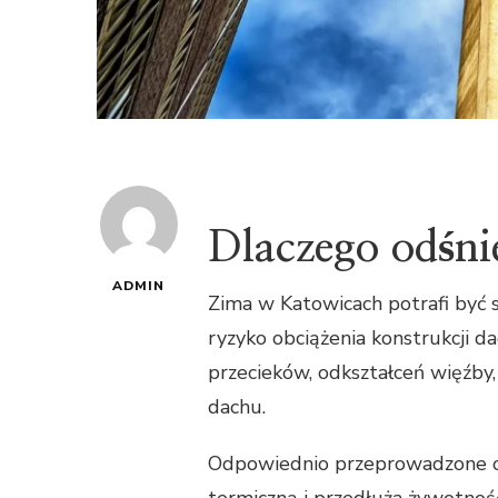
Dlaczego odśni
ADMIN
Zima w Katowicach potrafi być 
ryzyko obciążenia konstrukcji 
przecieków, odkształceń więźby
dachu.
Odpowiednio przeprowadzone odśn
termiczną i przedłuża żywotno