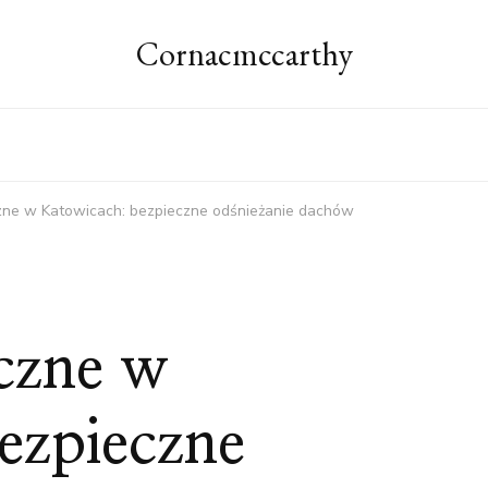
Cornacmccarthy
czne w Katowicach: bezpieczne odśnieżanie dachów
yczne w
ezpieczne