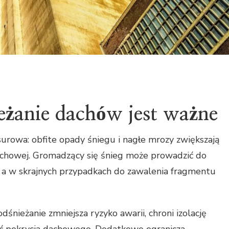
eżanie dachów jest ważne
surowa: obfite opady śniegu i nagłe mrozy zwiększają
dachowej. Gromadzący się śnieg może prowadzić do
, a w skrajnych przypadkach do zawalenia fragmentu
ieżanie zmniejsza ryzyko awarii, chroni izolację
ść pokrycia dachowego. Dodatkowo ogranicza