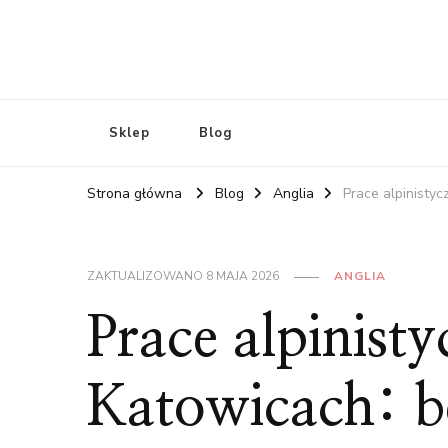
Sklep
Blog
Strona główna
Blog
Anglia
Prace alpinisty
ZAKTUALIZOWANO
8 MAJA 2026
ANGLIA
Prace alpinist
Katowicach: b