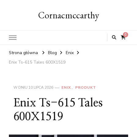
Cornacmccarthy
0
Strona główna
Blog
Enix
Enix Ts-615 Tales 600X1519
W DNIU
10 LIPCA 2026
ENIX
PRODUKT
Enix Ts-615 Tales
600X1519