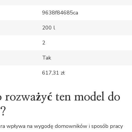
9638f84685ca
200 l
2
Tak
617,31 zł
 rozważyć ten model do
U?
tóra wpływa na wygodę domowników i sposób pracy