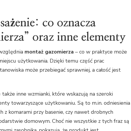
ażenie: co oznacza
erza” oraz inne elementy
zględnia
montaż gazomierza
– co w praktyce może
 miejscu użytkowania. Dzięki temu część prac
anowiska może przebiegać sprawniej, a całość jest
 także inne wzmianki, które wskazują na szeroki
enty towarzyszące użytkowaniu. Są to m.in. odniesienia
ch z komarami przy basenie, czy nawet drobnych
darstwie domowym. Choć nie wszystkie z tych fraz są
ymi zasobnika, pokazują, że produkt jest