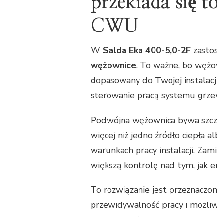
przekłada się t
CWU
W
Salda Eka 400-5,0-2F
zasto
wężownice
. To ważne, bo wężo
dopasowany do Twojej instalacji
sterowanie pracą systemu grze
Podwójna wężownica bywa szcze
więcej niż jedno źródło ciepła 
warunkach pracy instalacji. Zam
większą kontrolę nad tym, jak e
To rozwiązanie jest przeznaczon
przewidywalność pracy i możli