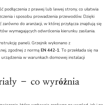
 podłączenia z prawej lub lewej strony, co ułatwia
czenia i sposobu prowadzenia przewodów. Dzięki
arówno do aranżacji, w której przyłącza znajdują się
iantów wymagających odwrócenia kierunku zasilania.
strukcję paneli. Grzejnik wykonano z
nej, zgodnej z normą
EN 442-1
. To przekłada się na
 urządzenia w warunkach domowej instalacji
riały – co wyróżnia
związania, które wpływają zarówno na wygląd, jak i na