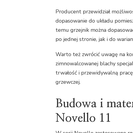
Producent przewidział możliwość
dopasowanie do układu pomiesz
temu grzejnik można dopasować z
po jednej stronie, jak i do war
Warto też zwrócić uwagę na kon
zimnowalcowanej blachy specjal
trwałość i przewidywalną pracę
grzewczej.
Budowa i mate
Novello 11
W serii Novello zastosowano ro