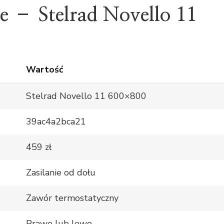
e – Stelrad Novello 11
Wartość
Stelrad Novello 11 600×800
39ac4a2bca21
459 zł
Zasilanie od dołu
Zawór termostatyczny
Prawe lub lewe