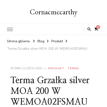
Cornacmccarthy
0
Strona główna
Blog
Produkt
Terma Grzałka silver MOA 200 W WEMOA02FSMAU
W DNIU
12 LIPCA 2026
PRODUKT
TERMA
Terma Grzałka silver
MOA 200 W
WEMOA02FSMAU