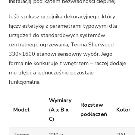
instalacją pod kątem bezwładności cieplnej.
Jeśli szukasz grzejnika dekoracyjnego, który
łączy estetykę z parametrami typowymi dla
urządzeń do standardowych systemów
centralnego ogrzewania, Terma Sherwood
330×1600 stanowi sensowny wybór. Jego
forma nie konkuruje z wnętrzem – raczej dodaje
mu głębi, a jednocześnie pozostaje
funkcjonalna.
Wymiary
Rozstaw
Model
(A x B x
Kolor
podłączeń
C)
Terma
330 x
RAL