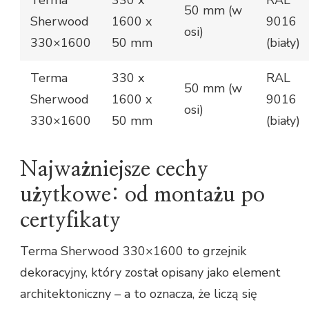
50 mm (w
Sherwood
1600 x
9016
osi)
330×1600
50 mm
(biały)
Terma
330 x
RAL
50 mm (w
Sherwood
1600 x
9016
osi)
330×1600
50 mm
(biały)
Najważniejsze cechy
użytkowe: od montażu po
certyfikaty
Terma Sherwood 330×1600 to grzejnik
dekoracyjny, który został opisany jako element
architektoniczny – a to oznacza, że liczą się