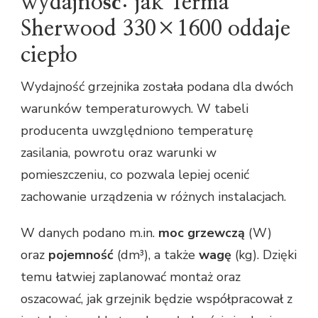
wydajność: jak Terma
Sherwood 330×1600 oddaje
ciepło
Wydajność grzejnika została podana dla dwóch
warunków temperaturowych. W tabeli
producenta uwzględniono temperaturę
zasilania, powrotu oraz warunki w
pomieszczeniu, co pozwala lepiej ocenić
zachowanie urządzenia w różnych instalacjach.
W danych podano m.in.
moc grzewczą
(W)
oraz
pojemność
(dm³), a także
wagę
(kg). Dzięki
temu łatwiej zaplanować montaż oraz
oszacować, jak grzejnik będzie współpracował z