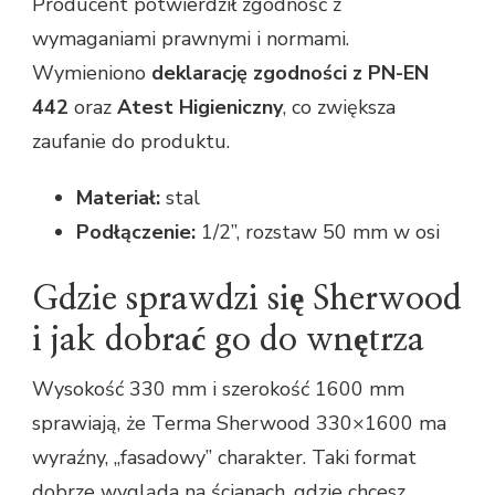
Producent potwierdził zgodność z
wymaganiami prawnymi i normami.
Wymieniono
deklarację zgodności z PN-EN
442
oraz
Atest Higieniczny
, co zwiększa
zaufanie do produktu.
Materiał:
stal
Podłączenie:
1/2”, rozstaw 50 mm w osi
Gdzie sprawdzi się Sherwood
i jak dobrać go do wnętrza
Wysokość 330 mm i szerokość 1600 mm
sprawiają, że Terma Sherwood 330×1600 ma
wyraźny, „fasadowy” charakter. Taki format
dobrze wygląda na ścianach, gdzie chcesz