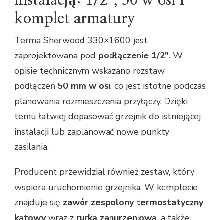
instalacją: 1/2”, 50 w osi i
komplet armatury
Terma Sherwood 330×1600 jest
zaprojektowana pod
podłączenie 1/2”
. W
opisie technicznym wskazano rozstaw
podłączeń
50 mm w osi
, co jest istotne podczas
planowania rozmieszczenia przyłączy. Dzięki
temu łatwiej dopasować grzejnik do istniejącej
instalacji lub zaplanować nowe punkty
zasilania.
Producent przewidział również zestaw, który
wspiera uruchomienie grzejnika. W komplecie
znajduje się
zawór zespolony termostatyczny
kątowy
wraz z
rurką zanurzeniową
, a także