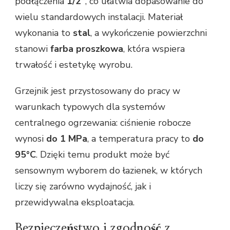
podłączenia
1/2”
, co ułatwia dopasowanie do
wielu standardowych instalacji. Materiał
wykonania to
stal
, a wykończenie powierzchni
stanowi
farba proszkowa
, która wspiera
trwałość i estetykę wyrobu.
Grzejnik jest przystosowany do pracy w
warunkach typowych dla systemów
centralnego ogrzewania: ciśnienie robocze
wynosi
do 1 MPa
, a temperatura pracy to
do
95°C
. Dzięki temu produkt może być
sensownym wyborem do łazienek, w których
liczy się zarówno wydajność, jak i
przewidywalna eksploatacja.
Bezpieczeństwo i zgodność z