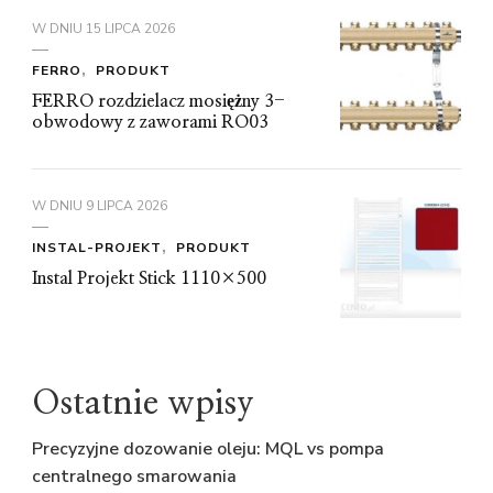
W DNIU
15 LIPCA 2026
FERRO
PRODUKT
FERRO rozdzielacz mosiężny 3-
obwodowy z zaworami RO03
W DNIU
9 LIPCA 2026
INSTAL-PROJEKT
PRODUKT
Instal Projekt Stick 1110×500
Ostatnie wpisy
Precyzyjne dozowanie oleju: MQL vs pompa
centralnego smarowania