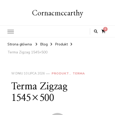
Cornacmccarthy
0
Strona główna
Blog
Produkt
Terma Zigzag 1545×500
W DNIU
10 LIPCA 2026
PRODUKT
TERMA
Terma Zigzag
1545×500