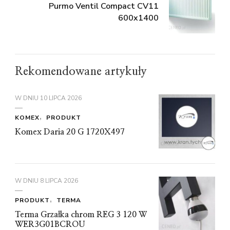
Purmo Ventil Compact CV11
600x1400
Rekomendowane artykuły
W DNIU
10 LIPCA 2026
KOMEX
PRODUKT
Komex Daria 20 G 1720X497
W DNIU
8 LIPCA 2026
PRODUKT
TERMA
Terma Grzałka chrom REG 3 120 W
WER3G01BCROU