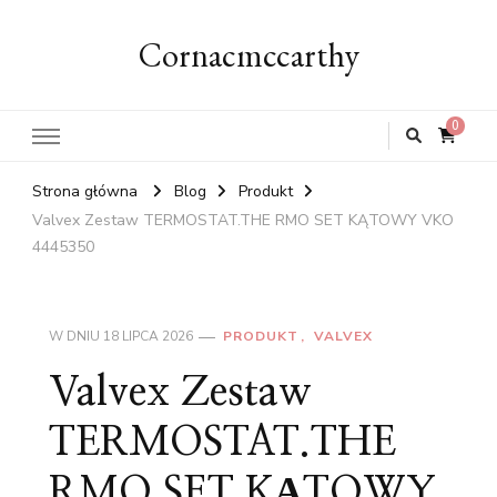
Cornacmccarthy
0
Strona główna
Blog
Produkt
Valvex Zestaw TERMOSTAT.THE RMO SET KĄTOWY VKO
4445350
W DNIU
18 LIPCA 2026
PRODUKT
VALVEX
Valvex Zestaw
TERMOSTAT.THE
RMO SET KĄTOWY