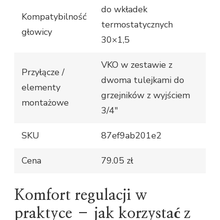
do wkładek
Kompatybilność
termostatycznych
głowicy
30×1,5
VKO w zestawie z
Przyłącze /
dwoma tulejkami do
elementy
grzejników z wyjściem
montażowe
3/4″
SKU
87ef9ab201e2
Cena
79.05 zł
Komfort regulacji w
praktyce – jak korzystać z