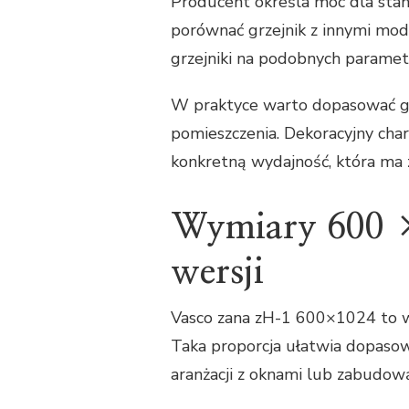
Producent określa moc dla sta
porównać grzejnik z innymi mod
grzejniki na podobnych paramet
W praktyce warto dopasować gr
pomieszczenia. Dekoracyjny char
konkretną wydajność, która ma 
Wymiary 600 ×
wersji
Vasco zana zH-1 600×1024 to w
Taka proporcja ułatwia dopasow
aranżacji z oknami lub zabudow