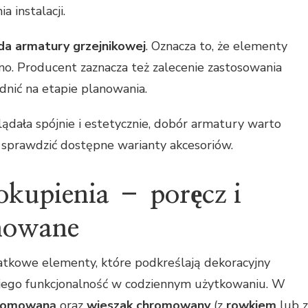
 instalacji.
ada armatury grzejnikowej
. Oznacza to, że elementy
o. Producent zaznacza też zalecenie zastosowania
dnić na etapie planowania.
glądała spójnie i estetycznie, dobór armatury warto
sprawdzić dostępne warianty akcesoriów.
okupienia – poręcz i
mowane
kowe elementy, które podkreślają dekoracyjny
ją jego funkcjonalność w codziennym użytkowaniu. W
hromowaną
oraz
wieszak chromowany
(z
rowkiem
lub z