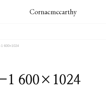
Cornacmccarthy
-1 600×1024
H-1 600×1024