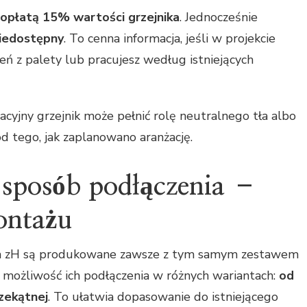
dopłatą 15% wartości grzejnika
. Jednocześnie
niedostępny
. To cenna informacja, jeśli w projekcie
eń z palety lub pracujesz według istniejących
racyjny grzejnik może pełnić rolę neutralnego tła albo
d tego, jak zaplanowano aranżację.
i sposób podłączenia –
ontażu
 zana zH są produkowane zawsze z tym samym zestawem
je możliwość ich podłączenia w różnych wariantach:
od
rzekątnej
. To ułatwia dopasowanie do istniejącego