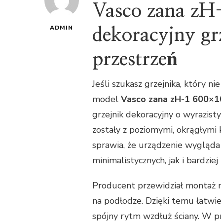
Vasco zana z
ADMIN
dekoracyjny gr
przestrzeń
Jeśli szukasz grzejnika, który n
model
Vasco zana zH-1 600×
grzejnik dekoracyjny o wyrazist
zostały z poziomymi, okrągłymi 
sprawia, że urządzenie wygląd
minimalistycznych, jak i bardziej
Producent przewidział montaż na
na podłodze. Dzięki temu łatwi
spójny rytm wzdłuż ściany. W p