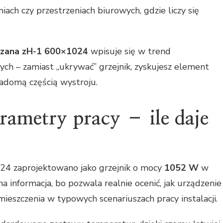
niach czy przestrzeniach biurowych, gdzie liczy się
 zana zH-1 600×1024
wpisuje się w trend
zych – zamiast „ukrywać” grzejnik, zyskujesz element
iadomą częścią wystroju.
rametry pracy – ile daje
4 zaprojektowano jako grzejnik o mocy
1052 W
w
na informacja, bo pozwala realnie ocenić, jak urządzenie
eszczenia w typowych scenariuszach pracy instalacji.