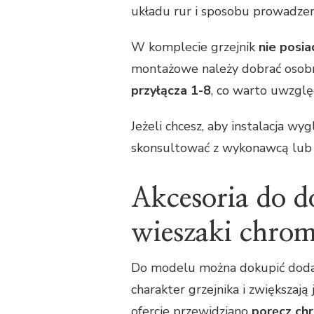
układu rur i sposobu prowadzenia
W komplecie grzejnik
nie posi
montażowe należy dobrać osobn
przyłącza 1-8
, co warto uwzglę
Jeżeli chcesz, aby instalacja wy
skonsultować z wykonawcą lub 
Akcesoria do d
wieszaki chro
Do modelu można dokupić dodat
charakter grzejnika i zwiększa
ofercie przewidziano
poręcz c