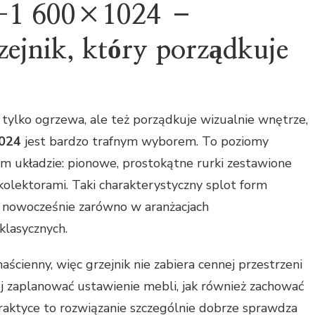
H-1 600×1024 –
zejnik, który porządkuje
ie tylko ogrzewa, ale też porządkuje wizualnie wnętrze,
1024
jest bardzo trafnym wyborem. To poziomy
ym układzie: pionowe, prostokątne rurki zestawione
kolektorami. Taki charakterystyczny splot form
a nowocześnie zarówno w aranżacjach
 klasycznych.
ścienny, więc grzejnik nie zabiera cennej przestrzeni
ej zaplanować ustawienie mebli, jak również zachować
raktyce to rozwiązanie szczególnie dobrze sprawdza