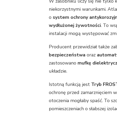
W zasobniku liczy się nie tylko 
niekorzystnymi warunkami. Atla
o
system ochrony antykorozyj
wydłużonej żywotności
. To ws
instalacji mogą występować zm
Producent przewidział także za
bezpieczeństwa
oraz
automaty
zastosowano
mufkę dielektryc
układzie.
Istotną funkcją jest
Tryb FROS
ochronę przed zamarznięciem 
otoczenia mogłaby spaść. To sz
pomieszczeniach o słabszej izolac