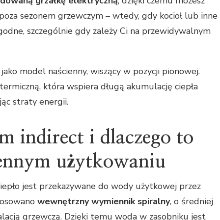
dowaną grzałkę elektryczną
, dzięki czemu możesz
poza sezonem grzewczym – wtedy, gdy kocioł lub inne
ygodne, szczególnie gdy zależy Ci na przewidywalnym
jako model naścienny, wiszący w pozycji pionowej.
 termiczną, która wspiera długą akumulację ciepła
ąc straty energii.
em indirect i dlaczego to
ennym użytkowaniu
ciepło jest przekazywane do wody użytkowej przez
tosowano
wewnętrzny wymiennik spiralny
, o średniej
alacją grzewczą. Dzięki temu woda w zasobniku jest