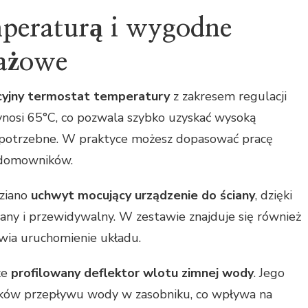
mperaturą i wygodne
ażowe
cyjny termostat temperatury
z zakresem regulacji
nosi 65°C, co pozwala szybko uzyskać wysoką
 potrzebne. W praktyce możesz dopasować pracę
 domowników.
ziano
uchwyt mocujący urządzenie do ściany
, dzięki
ny i przewidywalny. W zestawie znajduje się również
twia uruchomienie układu.
że
profilowany deflektor wlotu zimnej wody
. Jego
ków przepływu wody w zasobniku, co wpływa na