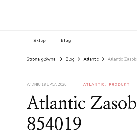
Sklep
Blog
Strona główna
Blog
Atlantic
Atlantic Zasob
W DNIU
19 LIPCA 2026
ATLANTIC
PRODUKT
Atlantic Zasob
854019