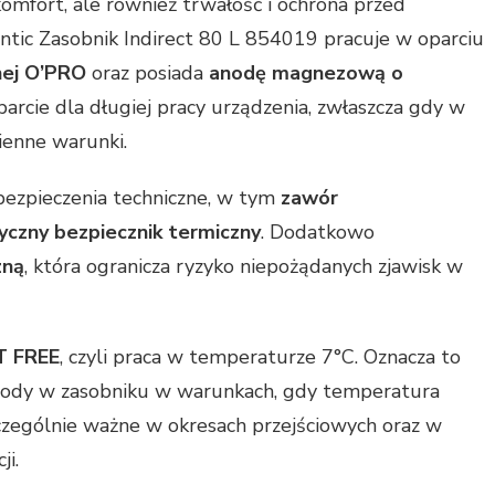
komfort, ale również trwałość i ochrona przed
ntic Zasobnik Indirect 80 L 854019 pracuje w oparciu
nej O’PRO
oraz posiada
anodę magnezową o
parcie dla długiej pracy urządzenia, zwłaszcza gdy w
ienne warunki.
bezpieczenia techniczne, w tym
zawór
czny bezpiecznik termiczny
. Dodatkowo
zną
, która ogranicza ryzyko niepożądanych zjawisk w
T FREE
, czyli praca w temperaturze 7°C. Oznacza to
wody w zasobniku w warunkach, gdy temperatura
czególnie ważne w okresach przejściowych oraz w
ji.