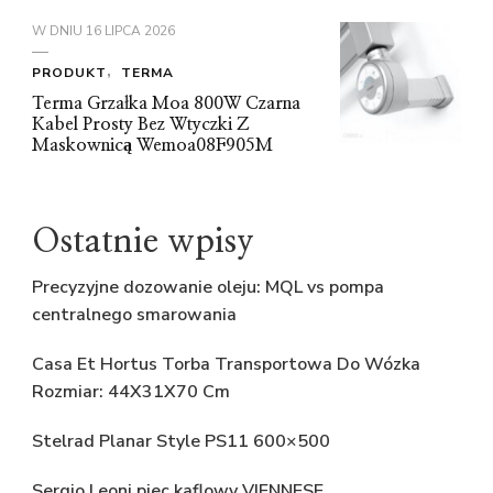
W DNIU
16 LIPCA 2026
PRODUKT
TERMA
Terma Grzałka Moa 800W Czarna
Kabel Prosty Bez Wtyczki Z
Maskownicą Wemoa08F905M
Ostatnie wpisy
Precyzyjne dozowanie oleju: MQL vs pompa
centralnego smarowania
Casa Et Hortus Torba Transportowa Do Wózka
Rozmiar: 44X31X70 Cm
Stelrad Planar Style PS11 600×500
Sergio Leoni piec kaflowy VIENNESE