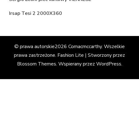
Irsap Tesi 2 2000X360
© prawa autorskie2026
Cornacmccarthy
. Wszelkie
prawa zastrzeżone.
Fashion Lite | Stworzony przez
Blossom Themes
. Wspierany przez
WordPress
.