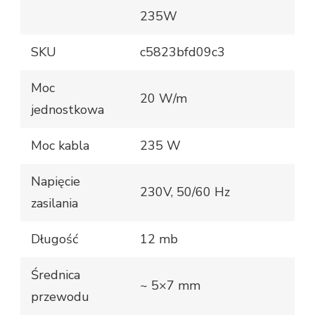
235W
SKU
c5823bfd09c3
Moc
20 W/m
jednostkowa
Moc kabla
235 W
Napięcie
230V, 50/60 Hz
zasilania
Długość
12 mb
Średnica
~ 5×7 mm
przewodu