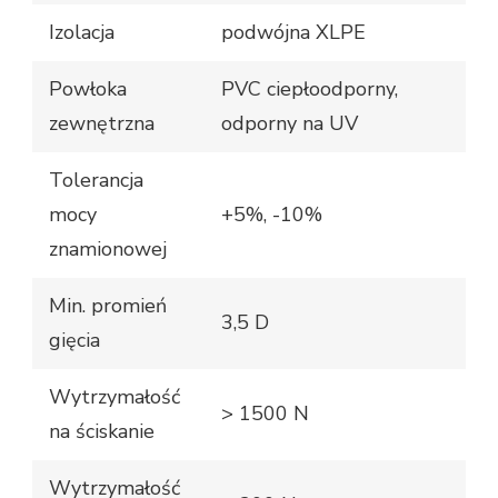
Izolacja
podwójna XLPE
Powłoka
PVC ciepłoodporny,
zewnętrzna
odporny na UV
Tolerancja
mocy
+5%, -10%
znamionowej
Min. promień
3,5 D
gięcia
Wytrzymałość
> 1500 N
na ściskanie
Wytrzymałość