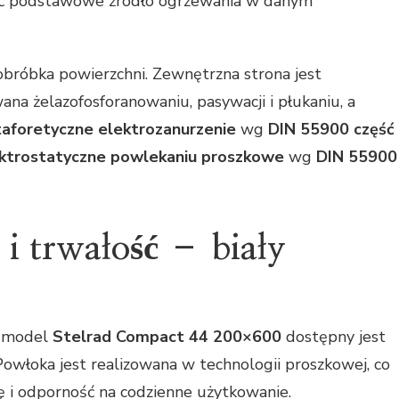
ić podstawowe źródło ogrzewania w danym
bróbka powierzchni. Zewnętrzna strona jest
na żelazofosforanowaniu, pasywacji i płukaniu, a
taforetyczne elektrozanurzenie
wg
DIN 55900 część
ktrostatyczne powlekaniu proszkowe
wg
DIN 55900
 i trwałość – biały
o model
Stelrad Compact 44 200×600
dostępny jest
 Powłoka jest realizowana w technologii proszkowej, co
i odporność na codzienne użytkowanie.