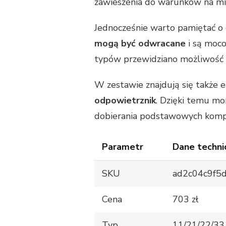
zawieszenia do warunków na mi
Jednocześnie warto pamiętać o 
mogą być odwracane
i są moc
typów przewidziano możliwość
W zestawie znajdują się także 
odpowietrznik
. Dzięki temu mo
dobierania podstawowych kom
Parametr
Dane techni
SKU
ad2c04c9f5
Cena
703 zł
Typ
11/21/22/33