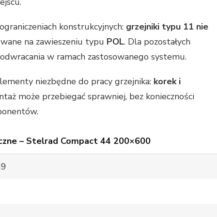
ejscu.
ograniczeniach konstrukcyjnych:
grzejniki typu 11 nie
owane na zawieszeniu typu
POL
. Dla pozostałych
 odwracania w ramach zastosowanego systemu.
elementy niezbędne do pracy grzejnika:
korek i
ntaż może przebiegać sprawniej, bez konieczności
ponentów.
czne – Stelrad Compact 44 200×600
d9