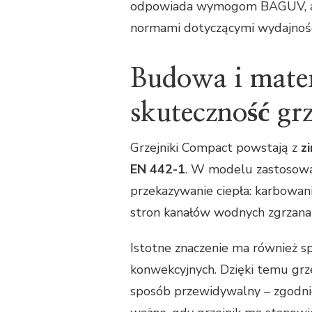
odpowiada wymogom BAGUV, a p
normami dotyczącymi wydajności
Budowa i mate
skuteczność gr
Grzejniki Compact powstają z
z
EN 442-1
. W modelu zastosowa
przekazywanie ciepła: karbowan
stron kanałów wodnych zgrzana 
Istotne znaczenie ma również 
konwekcyjnych. Dzięki temu grze
sposób przewidywalny – zgodnie 