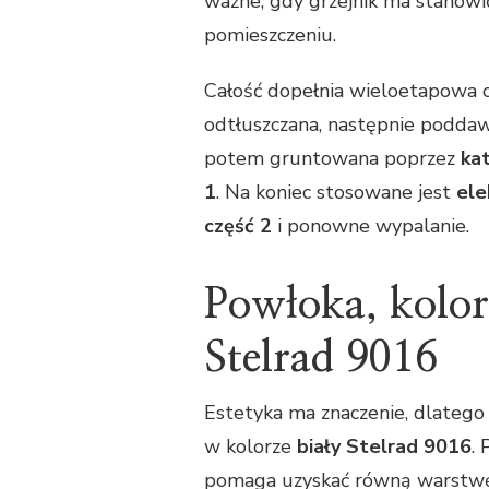
ważne, gdy grzejnik ma stanow
pomieszczeniu.
Całość dopełnia wieloetapowa o
odtłuszczana, następnie poddawa
potem gruntowana poprzez
ka
1
. Na koniec stosowane jest
ele
część 2
i ponowne wypalanie.
Powłoka, kolor
Stelrad 9016
Estetyka ma znaczenie, dlateg
w kolorze
biały Stelrad 9016
.
pomaga uzyskać równą warstwę 