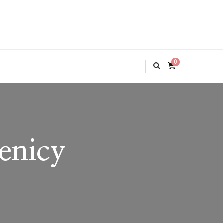
0
enicy