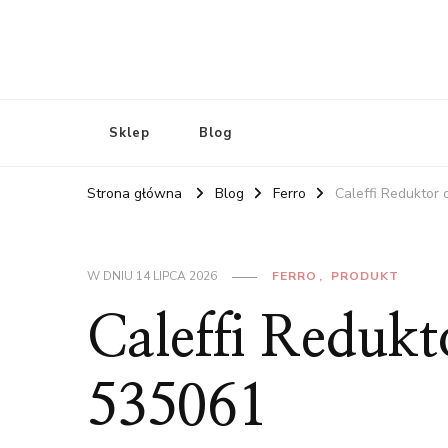
Sklep
Blog
Strona główna
Blog
Ferro
Caleffi Reduktor 
W DNIU
14 LIPCA 2026
FERRO
PRODUKT
Caleffi Redukt
535061