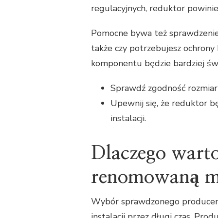
regulacyjnych, reduktor powini
Pomocne bywa też sprawdzenie,
także czy potrzebujesz ochrony
komponentu będzie bardziej świ
Sprawdź zgodność rozmiaru 
Upewnij się, że reduktor 
instalacji.
Dlaczego warto
renomowaną m
Wybór sprawdzonego producent
instalacji przez długi czas. Pr