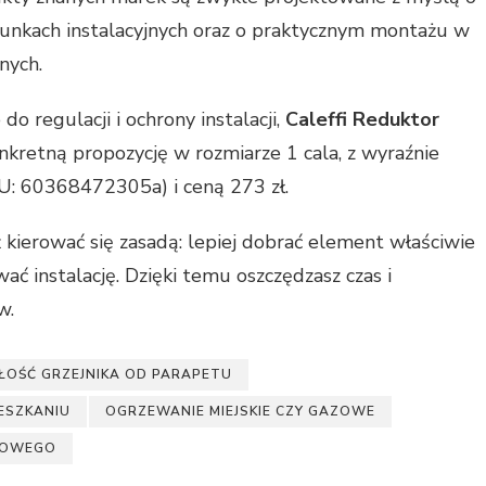
unkach instalacyjnych oraz o praktycznym montażu w
nych.
 do regulacji i ochrony instalacji,
Caleffi Reduktor
kretną propozycję w rozmiarze 1 cala, z wyraźnie
KU: 60368472305a) i ceną 273 zł.
kierować się zasadą: lepiej dobrać element właściwie
ać instalację. Dzięki temu oszczędzasz czas i
w.
ŁOŚĆ GRZEJNIKA OD PARAPETU
ESZKANIU
OGRZEWANIE MIEJSKIE CZY GAZOWE
GOWEGO