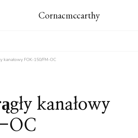
Cornacmccarthy
ągły kanałowy FOK-150/FM-OC
rągły kanałowy
M-OC