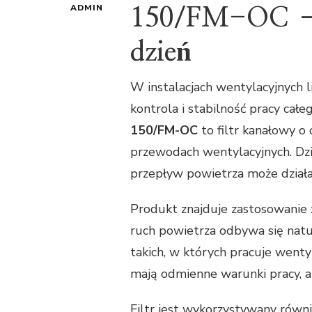
ADMIN
150/FM-OC – g
dzień
W instalacjach wentylacyjnych li
kontrola i stabilność pracy cał
150/FM-OC
to filtr kanałowy o
przewodach wentylacyjnych. Dzię
przepływ powietrza może działać
Produkt znajduje zastosowanie 
ruch powietrza odbywa się natur
takich, w których pracuje wenty
mają odmienne warunki pracy, a
Filtr jest wykorzystywany równi