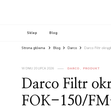
Sklep
Blog
Strona główna
Blog
Darco
Darco Filtr okr
W DNIU
20 LIPCA 2026
DARCO
PRODUKT
Darco Filtr ok
FOK-150/F