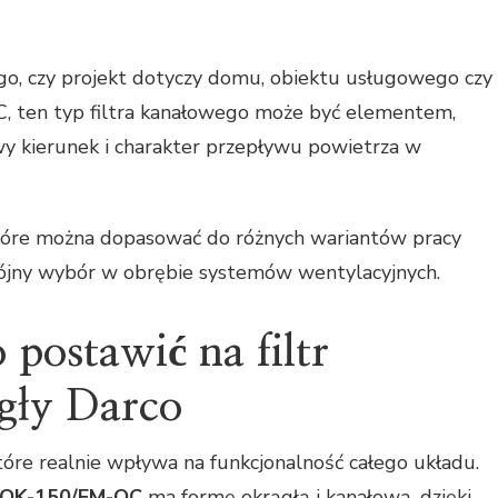
ego, czy projekt dotyczy domu, obiektu usługowego czy
AC, ten typ filtra kanałowego może być elementem,
y kierunek i charakter przepływu powietrza w
, które można dopasować do różnych wariantów pracy
spójny wybór w obrębie systemów wentylacyjnych.
 postawić na filtr
gły Darco
które realnie wpływa na funkcjonalność całego układu.
 FOK-150/FM-OC
ma formę okrągłą i kanałową, dzięki