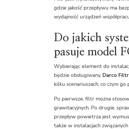
gdzie jakość przepływu ma bez
wydajność urządzeń współpracuj
Do jakich sys
pasuje model
Wybierając element do instalacj
będzie obsługiwany.
Darco Fil
kilku scenariuszach, co czyni 
Po pierwsze, filtr można stoso
grawitacyjnych. Po drugie, spra
przepływ powietrza jest wymusza
także w instalacjach związanyc