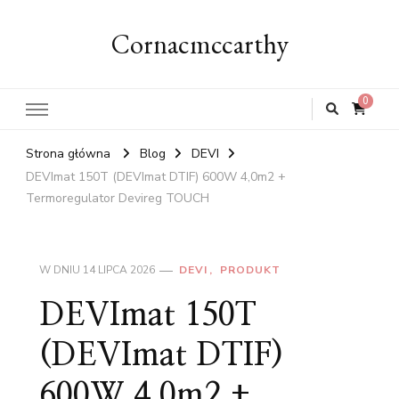
Cornacmccarthy
0
Strona główna
Blog
DEVI
DEVImat 150T (DEVImat DTIF) 600W 4,0m2 +
Termoregulator Devireg TOUCH
W DNIU
14 LIPCA 2026
DEVI
PRODUKT
DEVImat 150T
(DEVImat DTIF)
600W 4,0m2 +