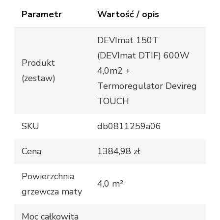
Parametr
Wartość / opis
DEVImat 150T
(DEVImat DTIF) 600W
Produkt
4,0m2 +
(zestaw)
Termoregulator Devireg
TOUCH
SKU
db0811259a06
Cena
1384,98 zł
Powierzchnia
4,0 m²
grzewcza maty
Moc całkowita