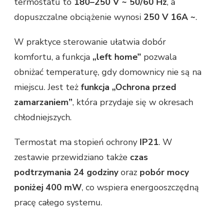
termostatu to
180–250 V ~ 50/60 Hz
, a
dopuszczalne obciążenie wynosi
250 V 16A ~
.
W praktyce sterowanie ułatwia dobór
komfortu, a funkcja
„left home”
pozwala
obniżać temperaturę, gdy domownicy nie są na
miejscu. Jest też
funkcja „Ochrona przed
zamarzaniem”
, która przydaje się w okresach
chłodniejszych.
Termostat ma stopień ochrony
IP21
. W
zestawie przewidziano także
czas
podtrzymania 24 godziny
oraz
pobór mocy
poniżej 400 mW
, co wspiera energooszczędną
pracę całego systemu.