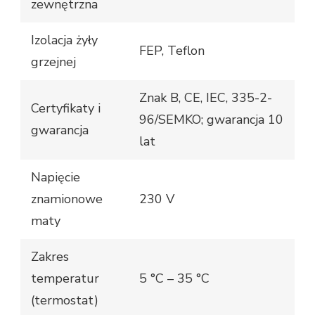
zewnętrzna
Izolacja żyły
FEP, Teflon
grzejnej
Znak B, CE, IEC, 335-2-
Certyfikaty i
96/SEMKO; gwarancja 10
gwarancja
lat
Napięcie
znamionowe
230 V
maty
Zakres
temperatur
5 °C – 35 °C
(termostat)