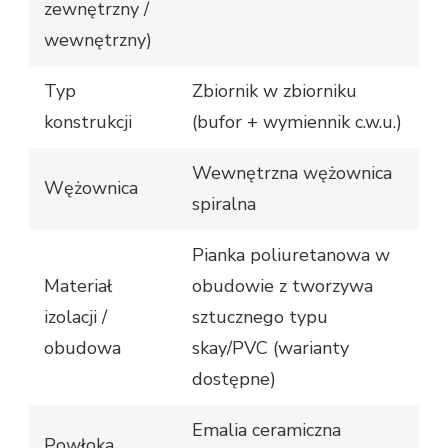
zewnętrzny /
wewnętrzny)
Typ
Zbiornik w zbiorniku
konstrukcji
(bufor + wymiennik c.w.u.)
Wewnętrzna wężownica
Wężownica
spiralna
Pianka poliuretanowa w
Materiał
obudowie z tworzywa
izolacji /
sztucznego typu
obudowa
skay/PVC (warianty
dostępne)
Emalia ceramiczna
Powłoka