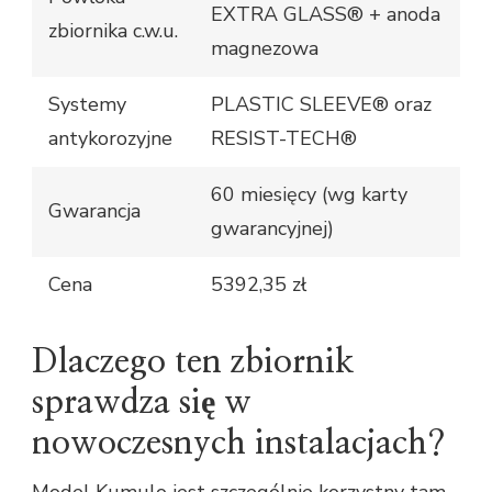
EXTRA GLASS® + anoda
zbiornika c.w.u.
magnezowa
Systemy
PLASTIC SLEEVE® oraz
antykorozyjne
RESIST-TECH®
60 miesięcy (wg karty
Gwarancja
gwarancyjnej)
Cena
5392,35 zł
Dlaczego ten zbiornik
sprawdza się w
nowoczesnych instalacjach?
Model Kumulo jest szczególnie korzystny tam,