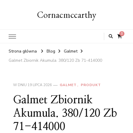
Cornacmccarthy
0
Strona główna
Blog
Galmet
Galmet Zbiornik Akumula. 380/120 Zb 71-414000
W DNIU
19 LIPCA 2026
GALMET
PRODUKT
Galmet Zbiornik
Akumula. 380/120 Zb
71-414000