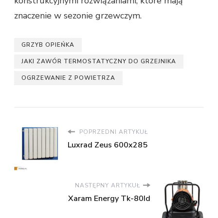
konstrukcyjnymi rozwiązaniami, które mają
znaczenie w sezonie grzewczym.
GRZYB OPIEŃKA
JAKI ZAWÓR TERMOSTATYCZNY DO GRZEJNIKA
OGRZEWANIE Z POWIETRZA
POPRZEDNI ARTYKUŁ
Luxrad Zeus 600x285
NASTĘPNY ARTYKUŁ
Xaram Energy Tk-80Id