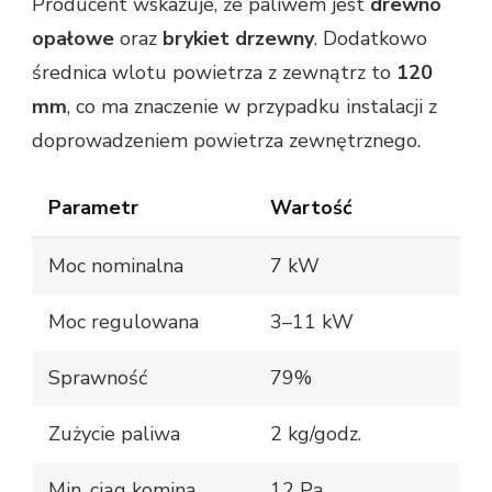
Producent wskazuje, że paliwem jest
drewno
opałowe
oraz
brykiet drzewny
. Dodatkowo
średnica wlotu powietrza z zewnątrz to
120
mm
, co ma znaczenie w przypadku instalacji z
doprowadzeniem powietrza zewnętrznego.
Parametr
Wartość
Moc nominalna
7 kW
Moc regulowana
3–11 kW
Sprawność
79%
Zużycie paliwa
2 kg/godz.
Min. ciąg komina
12 Pa