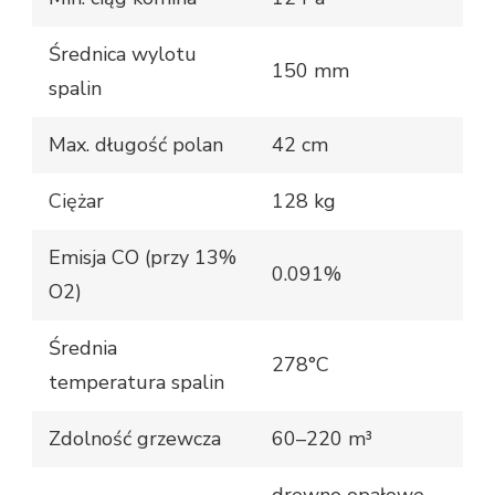
Średnica wylotu
150 mm
spalin
Max. długość polan
42 cm
Ciężar
128 kg
Emisja CO (przy 13%
0.091%
O2)
Średnia
278°C
temperatura spalin
Zdolność grzewcza
60–220 m³
drewno opałowe,