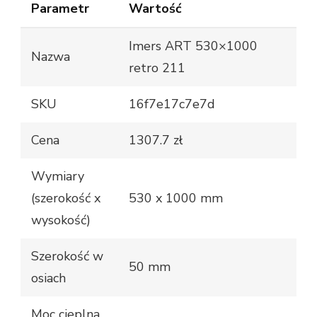
Parametr
Wartość
Imers ART 530×1000
Nazwa
retro 211
SKU
16f7e17c7e7d
Cena
1307.7 zł
Wymiary
(szerokość x
530 x 1000 mm
wysokość)
Szerokość w
50 mm
osiach
Moc cieplna