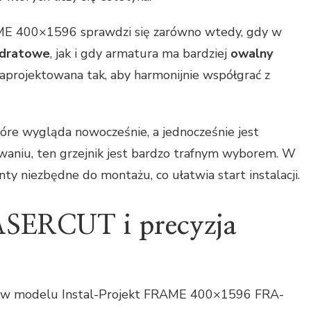
AME 400×1596 sprawdzi się zarówno wtedy, gdy w
adratowe
, jak i gdy armatura ma bardziej
owalny
 zaprojektowana tak, aby harmonijnie współgrać z
które wygląda nowocześnie, a jednocześnie jest
niu, ten grzejnik jest bardzo trafnym wyborem. W
ty niezbędne do montażu, co ułatwia start instalacji.
ASERCUT i precyzja
ów modelu Instal-Projekt FRAME 400×1596 FRA-