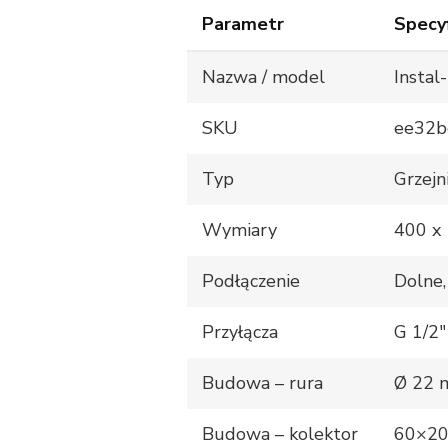
Parametr
Specyf
Nazwa / model
Insta
SKU
ee32b
Typ
Grzejn
Wymiary
400 x
Podłączenie
Dolne
Przyłącza
G 1/2″
Budowa – rura
Ø 22
Budowa – kolektor
60×2