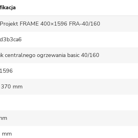
ikacja
l-Projekt FRAME 400×1596 FRA-40/160
d3b3ca6
ik centralnego ogrzewania basic 40/160
 1596
, 370 mm
 mm
0 mm