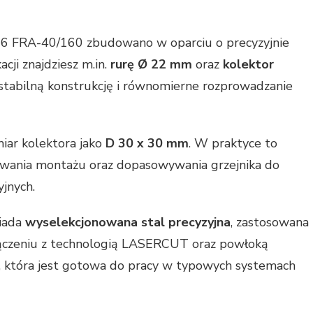
6 FRA-40/160 zbudowano w oparciu o precyzyjnie
ji znajdziesz m.in.
rurę Ø 22 mm
oraz
kolektor
a stabilną konstrukcję i równomierne rozprowadzanie
iar kolektora jako
D 30 x 30 mm
. W praktyce to
owania montażu oraz dopasowywania grzejnika do
jnych.
iada
wyselekcjonowana stal precyzyjna
, zastosowana
łączeniu z technologią LASERCUT oraz powłoką
ść, która jest gotowa do pracy w typowych systemach