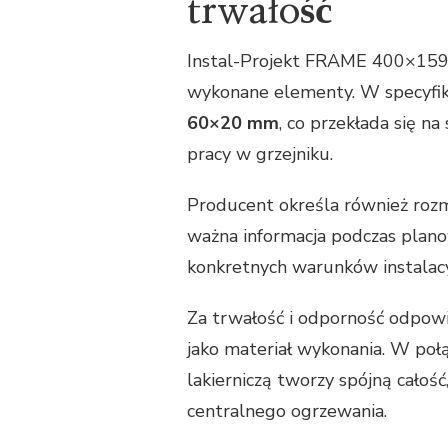
trwałość
Instal-Projekt FRAME 400×159
wykonane elementy. W specyfikac
60×20 mm
, co przekłada się n
pracy w grzejniku.
Producent określa również rozm
ważna informacja podczas plan
konkretnych warunków instalacy
Za trwałość i odporność odpow
jako materiał wykonania. W po
lakierniczą tworzy spójną cało
centralnego ogrzewania.