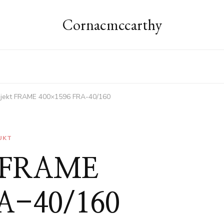
Cornacmccarthy
rojekt FRAME 400×1596 FRA-40/160
UKT
kt FRAME
A-40/160