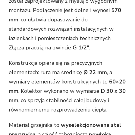
został zaprojektowany z myślą o wygodnym
montażu. Podłączenie jest dolne i wynosi
570
mm
, co ułatwia dopasowanie do
standardowych rozwiązań instalacyjnych w
łazienkach i pomieszczeniach technicznych.
Złącza pracują na gwincie
G 1/2″
.
Konstrukcja opiera się na precyzyjnych
elementach: rura ma średnicę
Ø 22 mm
, a
wymiary elementów konstrukcyjnych to
60×20
mm
. Kolektor wykonano w wymiarze
D 30 x 30
mm
, co sprzyja stabilności całej budowy i
równomiernemu rozprowadzeniu ciepła.
Materiał grzejnika to
wyselekcjonowana stal
precyzyjna
, a całość zabezpiecza
powłoka