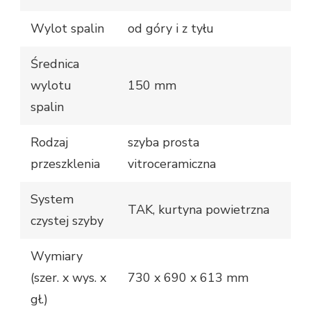
Wylot spalin
od góry i z tyłu
Średnica
wylotu
150 mm
spalin
Rodzaj
szyba prosta
przeszklenia
vitroceramiczna
System
TAK, kurtyna powietrzna
czystej szyby
Wymiary
(szer. x wys. x
730 x 690 x 613 mm
gł.)