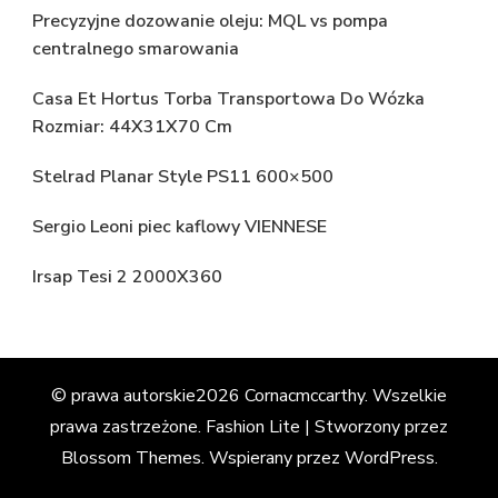
Precyzyjne dozowanie oleju: MQL vs pompa
centralnego smarowania
Casa Et Hortus Torba Transportowa Do Wózka
Rozmiar: 44X31X70 Cm
Stelrad Planar Style PS11 600×500
Sergio Leoni piec kaflowy VIENNESE
Irsap Tesi 2 2000X360
© prawa autorskie2026
Cornacmccarthy
. Wszelkie
prawa zastrzeżone.
Fashion Lite | Stworzony przez
Blossom Themes
. Wspierany przez
WordPress
.