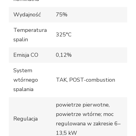
Wydajność
75%
Temperatura
325°C
spalin
Emisja CO
0,12%
System
wtórnego
TAK, POST-combustion
spalania
powietrze pierwotne,
powietrze wtórne; moc
Regulacja
regulowana w zakresie 6–
13,5 kW