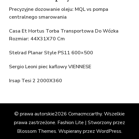
Precyzyjne dozowanie oleju: MQL vs pompa
centralnego smarowania
Casa Et Hortus Torba Transportowa Do Wózka
Rozmiar: 44X31X70 Cm
Stelrad Planar Style PS11 600×500
Sergio Leoni piec kaflowy VIENNESE
Irsap Tesi 2 2000X360
© prawa autorskie2026
Cornacmccarthy
. Wszelkie
prawa zastrzeżone.
Fashion Lite | Stworzony przez
Blossom Themes
. Wspierany przez
WordPress
.