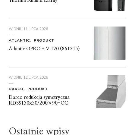
Thorma Falun II czarny
W DNIU
11 LIPCA 2026
ATLANTIC
PRODUKT
Atlantic OPRO + V 120 (861215)
W DNIU
12 LIPCA 2026
DARCO
PRODUKT
Darco redukcja symetryczna
RDSS150x50/200×90-OC
Ostatnie wpisy