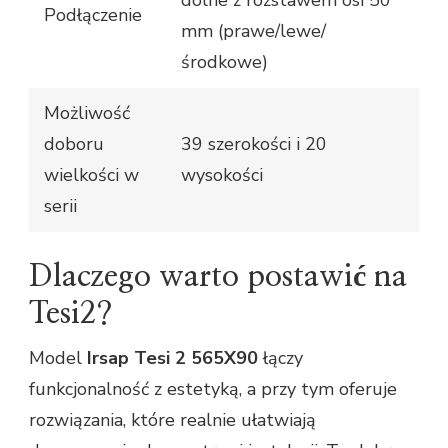
dolne z rozstawem osi 50
Podłączenie
mm (prawe/lewe/
środkowe)
Możliwość
doboru
39 szerokości i 20
wielkości w
wysokości
serii
Dlaczego warto postawić na
Tesi2?
Model
Irsap Tesi 2 565X90
łączy
funkcjonalność z estetyką, a przy tym oferuje
rozwiązania, które realnie ułatwiają