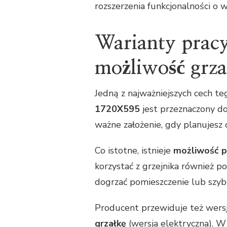
rozszerzenia funkcjonalności o w
Warianty pracy
możliwość grzał
Jedną z najważniejszych cech teg
1720X595
jest przeznaczony d
ważne założenie, gdy planujesz o
Co istotne, istnieje
możliwość po
korzystać z grzejnika również p
dogrzać pomieszczenie lub szybk
Producent przewiduje też wersj
grzałkę
(wersja elektryczna). W 