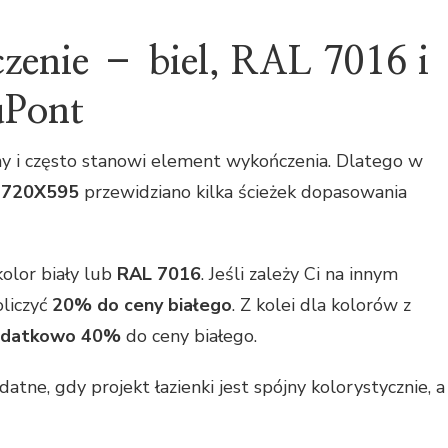
zenie – biel, RAL 7016 i
uPont
zny i często stanowi element wykończenia. Dlatego w
1720X595
przewidziano kilka ścieżek dopasowania
olor biały lub
RAL 7016
. Jeśli zależy Ci na innym
oliczyć
20% do ceny białego
. Z kolei dla kolorów z
datkowo 40%
do ceny białego.
atne, gdy projekt łazienki jest spójny kolorystycznie, a