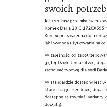
swoich potrzeb
Jeśli szukasz grzejnika łazienko
Komex Daria 20 G 1720X595
m
Komex przeznaczona do montażu w
jak i wygoda użytkowania na co 
W zależności od zapotrzebowani
giętej. Dzięki temu łatwiej dop
zachować typową dla serii Daria
W standardzie dostępny jest w 
które chcą jeszcze lepiej dopas
dostępne są również warianty ko
dopłatą).