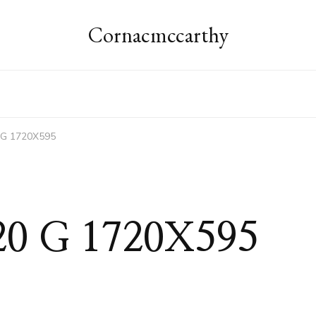
Cornacmccarthy
 G 1720X595
20 G 1720X595