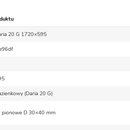
duktu
ria 20 G 1720×595
e96df
95
łazienkowy (Daria 20 G)
y pionowe D 30×40 mm