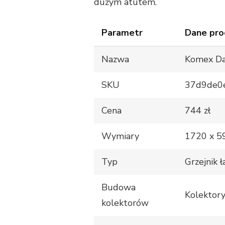
dużym atutem.
Parametr
Dane pro
Nazwa
Komex Da
SKU
37d9de0
Cena
744 zł
Wymiary
1720 x 5
Typ
Grzejnik 
Budowa
Kolektor
kolektorów