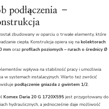
ób podłączenia –
nstrukcja
 został zbudowany w oparciu o trwałe elementy, które
dzanie ciepła. Konstrukcja opiera się na
kolektorach
40 mm
oraz
profilach poziomych – rurach o średnicy Ø
 elementów wpływa na stabilność pracy i umożliwia
a w systemach instalacyjnych. Warto też zwrócić
ewiduje
podłączenie gniazda z gwintem 1/2
.
el
Komex Daria 20 G 1720X595
jest przygotowany do
iach hydraulicznych, a jednocześnie daje możliwość