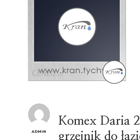
Komex Daria 
ADMIN
grzejnik do łaz