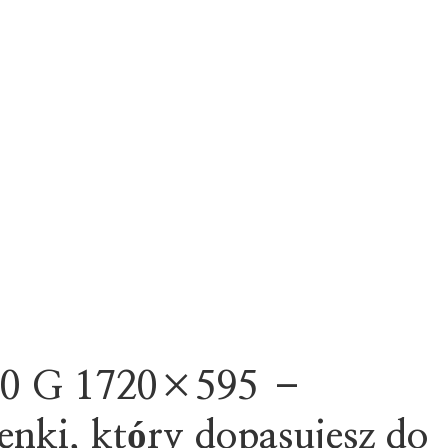
20 G 1720×595 –
ienki, który dopasujesz do