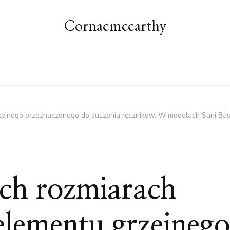
Cornacmccarthy
jnego przeznaczonego do suszenia ręczników. W modelach Sani Basic 
ych rozmiarach
lementu grzejnego