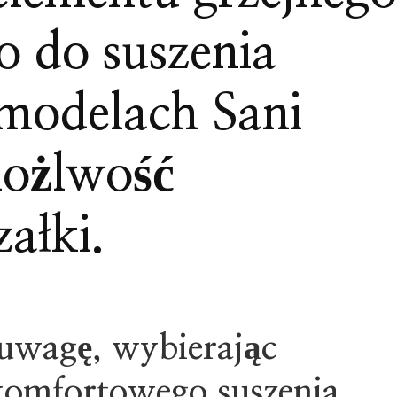
o do suszenia
modelach Sani
 możlwość
ałki.
uwagę, wybierając
komfortowego suszenia