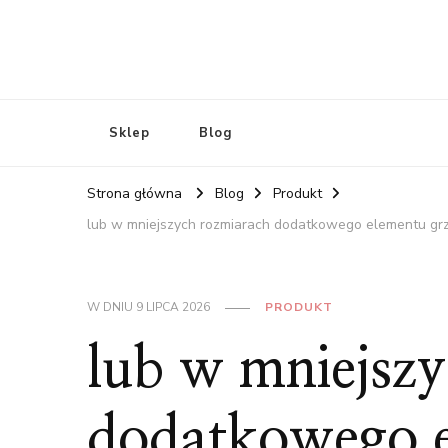
Sklep
Blog
Strona główna
Blog
Produkt
lub w mniejszych rozmiarach dodatkowego elementu grze
W DNIU
9 LIPCA 2026
PRODUKT
lub w mniejsz
dodatkowego e