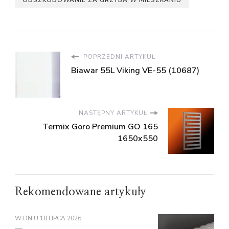
ODSZKODOWANIE ZA GRZYBA W MIESZKANIU
POPRZEDNI ARTYKUŁ
Biawar 55L Viking VE-55 (10687)
NASTĘPNY ARTYKUŁ
Termix Goro Premium GO 165
1650x550
Rekomendowane artykuły
W DNIU
18 LIPCA 2026