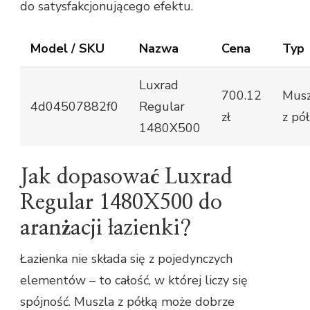
do satysfakcjonującego efektu.
Model / SKU
Nazwa
Cena
Typ
Luxrad
700.12
Musz
4d04507882f0
Regular
zł
z pó
1480X500
Jak dopasować Luxrad
Regular 1480X500 do
aranżacji łazienki?
Łazienka nie składa się z pojedynczych
elementów – to całość, w której liczy się
spójność. Muszla z półką może dobrze