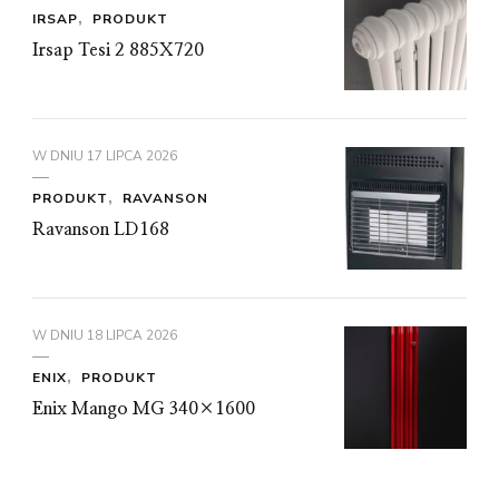
IRSAP
PRODUKT
Irsap Tesi 2 885X720
W DNIU
17 LIPCA 2026
PRODUKT
RAVANSON
Ravanson LD168
W DNIU
18 LIPCA 2026
ENIX
PRODUKT
Enix Mango MG 340×1600