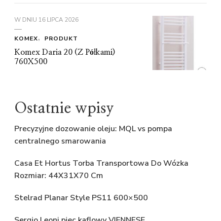
W DNIU
16 LIPCA 2026
KOMEX
PRODUKT
Komex Daria 20 (Z Półkami)
760X500
Ostatnie wpisy
Precyzyjne dozowanie oleju: MQL vs pompa
centralnego smarowania
Casa Et Hortus Torba Transportowa Do Wózka
Rozmiar: 44X31X70 Cm
Stelrad Planar Style PS11 600×500
Sergio Leoni piec kaflowy VIENNESE