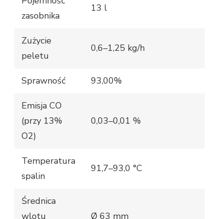
Pojemność
13 l
zasobnika
Zużycie
0,6–1,25 kg/h
peletu
Sprawność
93,00%
Emisja CO
(przy 13%
0,03–0,01 %
O2)
Temperatura
91,7–93,0 °C
spalin
Średnica
wlotu
Ø 63 mm