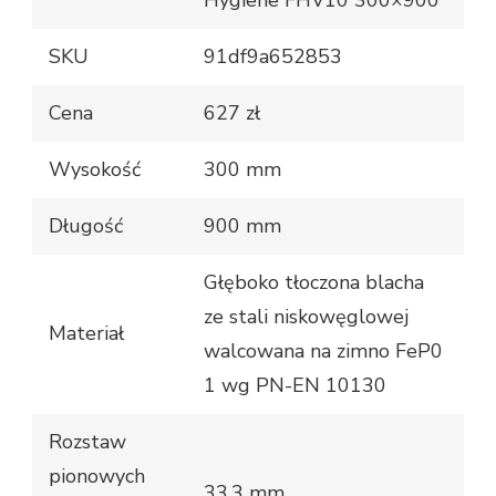
Hygiene FHV10 300×900
SKU
91df9a652853
Cena
627 zł
Wysokość
300 mm
Długość
900 mm
Głęboko tłoczona blacha
ze stali niskowęglowej
Materiał
walcowana na zimno FeP0
1 wg PN-EN 10130
Rozstaw
pionowych
33,3 mm