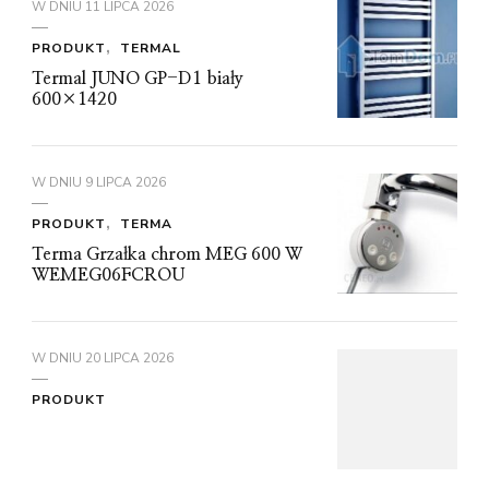
W DNIU
11 LIPCA 2026
PRODUKT
TERMAL
Termal JUNO GP-D1 biały
600×1420
W DNIU
9 LIPCA 2026
PRODUKT
TERMA
Terma Grzałka chrom MEG 600 W
WEMEG06FCROU
W DNIU
20 LIPCA 2026
PRODUKT