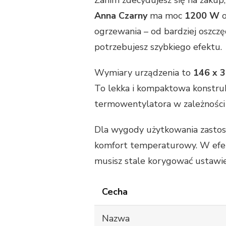
Zanim zdecydujesz się na zakup
Anna Czarny
ma moc
1200 W
o
ogrzewania – od bardziej oszcz
potrzebujesz szybkiego efektu.
Wymiary urządzenia to
146 x 
To lekka i kompaktowa konstrukcj
termowentylatora w zależności
Dla wygody użytkowania zast
komfort temperaturowy. W efekc
musisz stale korygować ustawie
Cecha
Nazwa