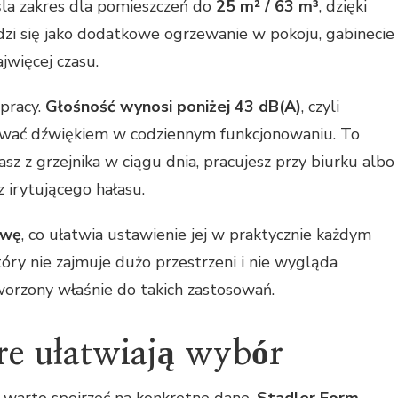
śla zakres dla pomieszczeń do
25 m² / 63 m³
, dzięki
i się jako dodatkowe ogrzewanie w pokoju, gabinecie
jwięcej czasu.
pracy.
Głośność wynosi poniżej 43 dB(A)
, czyli
wać dźwiękiem w codziennym funkcjonowaniu. To
asz z grzejnika w ciągu dnia, pracujesz przy biurku albo
 irytującego hałasu.
owę
, co ułatwia ustawienie jej w praktycznie każdym
który nie zajmuje dużo przestrzeni i nie wygląda
worzony właśnie do takich zastosowań.
re ułatwiają wybór