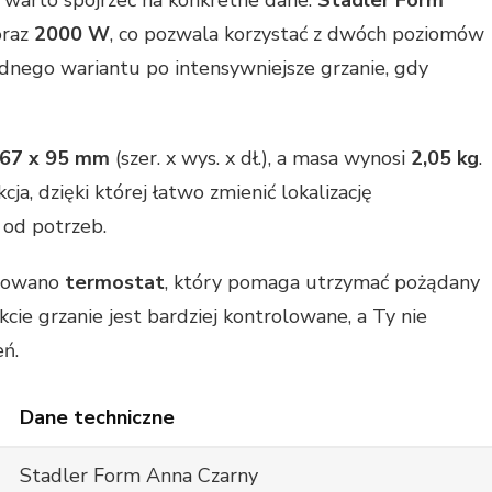
, warto spojrzeć na konkretne dane.
Stadler Form
raz
2000 W
, co pozwala korzystać z dwóch poziomów
ędnego wariantu po intensywniejsze grzanie, gdy
367 x 95 mm
(szer. x wys. x dł.), a masa wynosi
2,05 kg
.
a, dzięki której łatwo zmienić lokalizację
 od potrzeb.
osowano
termostat
, który pomaga utrzymać pożądany
ie grzanie jest bardziej kontrolowane, a Ty nie
ń.
Dane techniczne
Stadler Form Anna Czarny