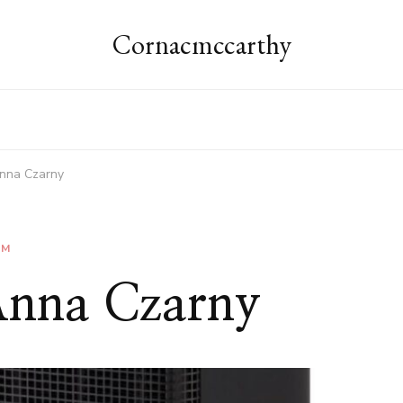
Cornacmccarthy
Anna Czarny
RM
Anna Czarny