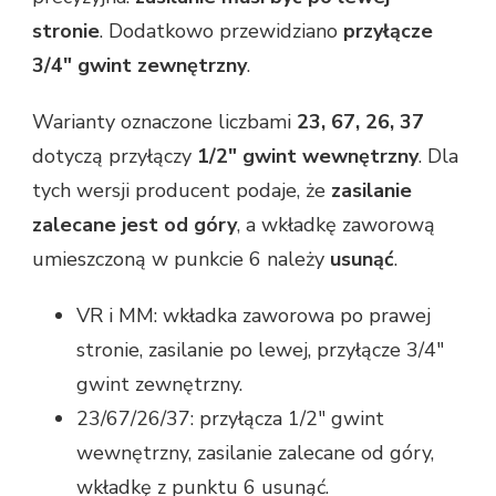
stronie
. Dodatkowo przewidziano
przyłącze
3/4" gwint zewnętrzny
.
Warianty oznaczone liczbami
23, 67, 26, 37
dotyczą przyłączy
1/2" gwint wewnętrzny
. Dla
tych wersji producent podaje, że
zasilanie
zalecane jest od góry
, a wkładkę zaworową
umieszczoną w punkcie 6 należy
usunąć
.
VR i MM: wkładka zaworowa po prawej
stronie, zasilanie po lewej, przyłącze 3/4"
gwint zewnętrzny.
23/67/26/37: przyłącza 1/2" gwint
wewnętrzny, zasilanie zalecane od góry,
wkładkę z punktu 6 usunąć.