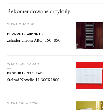
Rekomendowane artykuły
W DNIU
9 LIPCA 2026
PRODUKT
ZEHNDER
zehnder chrom ABC-150-050
W DNIU
10 LIPCA 2026
PRODUKT
STELRAD
Stelrad Novello 11 300X1800
W DNIU
19 LIPCA 2026