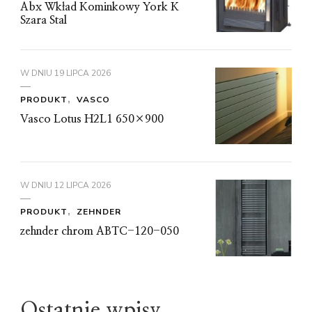
Abx Wkład Kominkowy York K
Szara Stal
W DNIU
19 LIPCA 2026
PRODUKT
VASCO
Vasco Lotus H2L1 650×900
W DNIU
12 LIPCA 2026
PRODUKT
ZEHNDER
zehnder chrom ABTC-120-050
Ostatnie wpisy