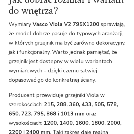
Jak dobrać rozmiar i wariant
do wnętrza?
Wymiary
Vasco Viola V2 795X1200
sprawiają,
że model dobrze pasuje do typowych aranżacji,
w których grzejnik ma być zarówno dekoracyjny,
jak i funkcjonalny. Warto jednak pamiętać, że
grzejnik jest dostępny w wielu wariantach
wymiarowych – dzięki czemu łatwiej
dopasować go do konkretnej ściany.
Producent przewiduje grzejniki Viola w
szerokościach:
215, 288, 360, 433, 505, 578,
650, 723, 795, 868 i 1013 mm
oraz
wysokościach:
1200, 1400, 1600, 1800, 2000,
2200 i 2400 mm
. Taki zakres daje realną