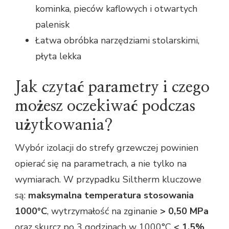
kominka, pieców kaflowych i otwartych
palenisk
Łatwa obróbka narzędziami stolarskimi,
płyta lekka
Jak czytać parametry i czego
możesz oczekiwać podczas
użytkowania?
Wybór izolacji do strefy grzewczej powinien
opierać się na parametrach, a nie tylko na
wymiarach. W przypadku Siltherm kluczowe
są:
maksymalna temperatura stosowania
1000°C
, wytrzymałość na zginanie
> 0,50 MPa
oraz skurcz po 3 godzinach w 1000°C
< 1,5%
.