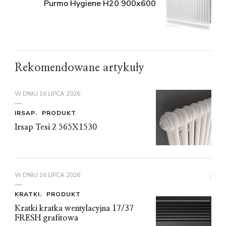
Purmo Hygiene H20 900x600
Rekomendowane artykuły
W DNIU
16 LIPCA 2026
IRSAP
PRODUKT
Irsap Tesi 2 565X1530
W DNIU
16 LIPCA 2026
KRATKI
PRODUKT
Kratki kratka wentylacyjna 17/37
FRESH grafitowa