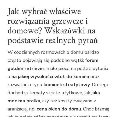
Jak wybrać właściwe
rozwiązania grzewcze i
domowe? Wskazówki na
podstawie realnych pytań
W codziennych rozmowach o domu bardzo
często pojawiają się podobne wątki:
forum
golden retriever
, małe piece na pellet, pytania
o
na jakiej wysokości wlot do komina
oraz
rozważania typu
kominek steatytowy
. Do tego
dochodzą tematy stricte użytkowe, jak
jaką
moc ma pralka
, czy też koszty związane z
aranżacją, np.
cena okien do domu
. Choć brzmią
jak zupełnie różne zagadnienia, w praktyce łączy