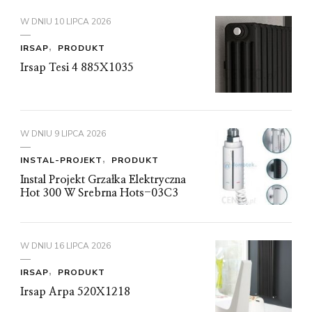
W DNIU
10 LIPCA 2026
IRSAP
PRODUKT
Irsap Tesi 4 885X1035
W DNIU
9 LIPCA 2026
INSTAL-PROJEKT
PRODUKT
Instal Projekt Grzałka Elektryczna
Hot 300 W Srebrna Hots-03C3
W DNIU
16 LIPCA 2026
IRSAP
PRODUKT
Irsap Arpa 520X1218