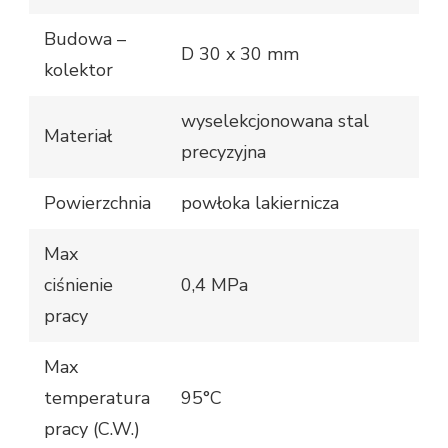
Budowa –
D 30 x 30 mm
kolektor
wyselekcjonowana stal
Materiał
precyzyjna
Powierzchnia
powłoka lakiernicza
Max
ciśnienie
0,4 MPa
pracy
Max
temperatura
95°C
pracy (C.W.)