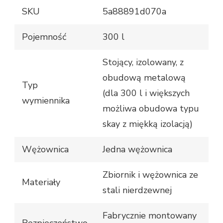
SKU
5a88891d070a
Pojemność
300 l
Stojący, izolowany, z
obudową metalową
Typ
(dla 300 l i większych
wymiennika
możliwa obudowa typu
skay z miękką izolacją)
Wężownica
Jedna wężownica
Zbiornik i wężownica ze
Materiały
stali nierdzewnej
Fabrycznie montowany
Bezpieczeństwo