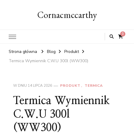
Cornacmccarthy
0
Strona główna
Blog
Produkt
Termica Wymiennik C.W.U 300l (WW300)
W DNIU
14 LIPCA 2026
PRODUKT
TERMICA
Termica Wymiennik
C.W.U 300l
(WW300)