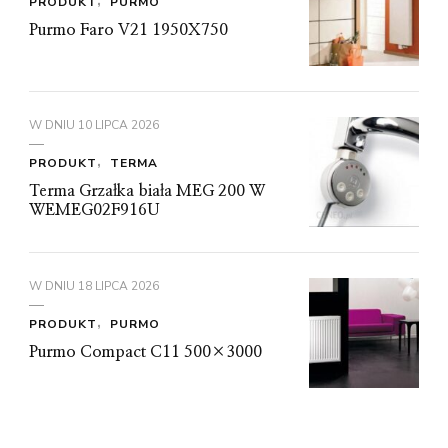
PRODUKT
PURMO
Purmo Faro V21 1950X750
W DNIU
10 LIPCA 2026
PRODUKT
TERMA
Terma Grzałka biała MEG 200 W
WEMEG02F916U
W DNIU
18 LIPCA 2026
PRODUKT
PURMO
Purmo Compact C11 500×3000