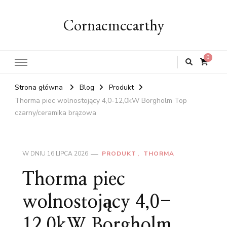
Cornacmccarthy
0
Strona główna
Blog
Produkt
Thorma piec wolnostojący 4,0-12,0kW Borgholm Top
czarny/ceramika brązowa
W DNIU
16 LIPCA 2026
PRODUKT
THORMA
Thorma piec
wolnostojący 4,0-
12,0kW Borgholm