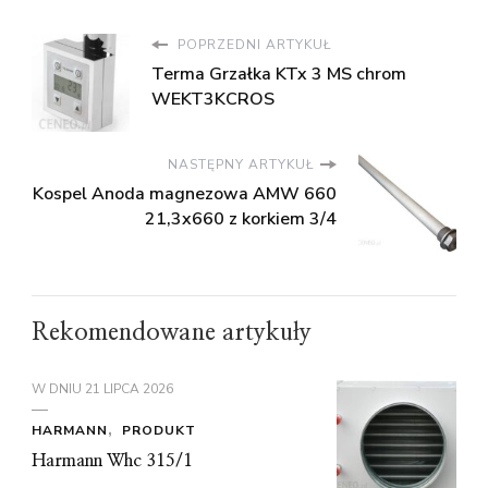
POPRZEDNI ARTYKUŁ
Terma Grzałka KTx 3 MS chrom
WEKT3KCROS
NASTĘPNY ARTYKUŁ
Kospel Anoda magnezowa AMW 660
21,3x660 z korkiem 3/4
Rekomendowane artykuły
W DNIU
21 LIPCA 2026
HARMANN
PRODUKT
Harmann Whc 315/1