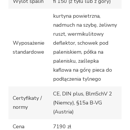
Wylot spalin
fi 150 (z tyłu lub z góry)
kurtyna powietrzna,
nadmuch na szybę, żeliwny
ruszt, wermikulitowy
Wyposażenie
deflektor, schowek pod
standardowe
paleniskiem, półka na
palenisku, zaślepka
kaflowa na górę pieca do
podłączenia tylnego
CE, DIN plus, BlmSchV 2
Certyfikaty /
(Niemcy), §15a B-VG
normy
(Austria)
Cena
7190 zł