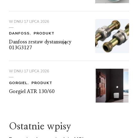
W DNIU
17 LIPCA 2026
DANFOSS
PRODUKT
Danfoss zestaw dystansujący
013G3127
W DNIU
17 LIPCA 2026
GORGIEL
PRODUKT
Gorgiel ATR 130/60
Ostatnie wpisy