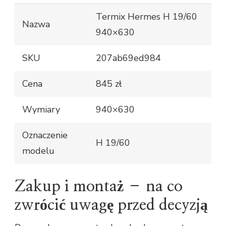
Termix Hermes H 19/60
Nazwa
940×630
SKU
207ab69ed984
Cena
845 zł
Wymiary
940×630
Oznaczenie
H 19/60
modelu
Zakup i montaż – na co
zwrócić uwagę przed decyzją